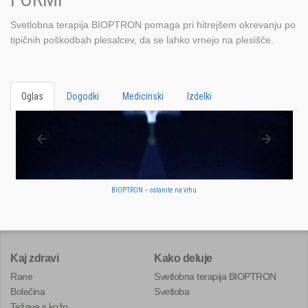
Svetlobna terapija BIOPTRON pomaga pri hitrejšem okrevanju po
tipičnih poškodbah plesalcev, da se lahko vrnejo na plesišče.
Oglas
Dogodki
Medicinski
Izdelki
BIOPTRON – ostanite na vrhu
Kaj zdravi
Kako deluje
Rane
Svetlobna terapija BIOPTRON
Bolečina
Svetloba
Težave s kožo