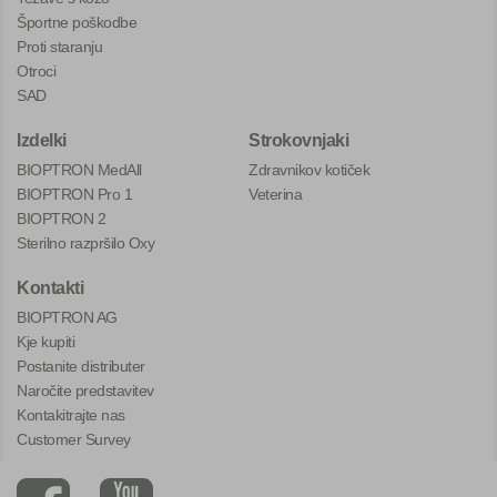
Športne poškodbe
Proti staranju
Otroci
SAD
Izdelki
Strokovnjaki
BIOPTRON MedAll
Zdravnikov kotiček
BIOPTRON Pro 1
Veterina
BIOPTRON 2
Sterilno razpršilo Oxy
Kontakti
BIOPTRON AG
Kje kupiti
Postanite distributer
Naročite predstavitev
Kontakitrajte nas
Customer Survey