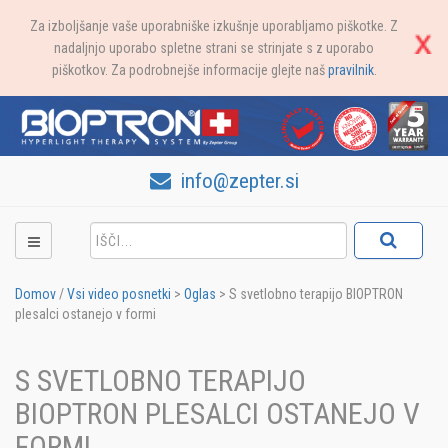
Za izboljšanje vaše uporabniške izkušnje uporabljamo piškotke. Z
nadaljnjo uporabo spletne strani se strinjate s z uporabo
piškotkov. Za podrobnejše informacije glejte naš
pravilnik
.
info@zepter.si
Domov
/
Vsi video posnetki
>
Oglas
>
S svetlobno terapijo BIOPTRON
plesalci ostanejo v formi
S SVETLOBNO TERAPIJO
BIOPTRON PLESALCI OSTANEJO V
FORMI