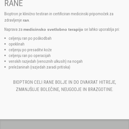
RANE
Bioptron je klinično testiran in certificiran medicinski pripomoček za
zdravljenje
ran
.
Naprava za
medicinsko svetlobno terapijo
se lahko uporablja pri:
celjenju ran po poškodbah
opeklinah
celjenju po presaditvi kože
celjenju ran po operacijah
venskih razjedah (venoznih ulkusih) na nogah
preležaninah (razjedah zaradi pritiska)
BIOPTRON CELI RANE BOLJE IN DO DVAKRAT HITREJE,
ZMANJŠUJE BOLEČINE, NEUGODJE IN BRAZGOTINE.