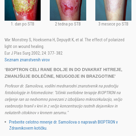
1. dan po STB
2 tedna po STB
3 mesece po STB
Vir
: Monstrey S, Hoeksema H, Depuydt K, et al. The effect of polarized
light on wound healing.
Eur J Plas Surg 2002; 24: 377- 382
Seznam znanstvenih virov
‘BIOPTRON CELI RANE BOLJE IN DO DVAKRAT HITREJE,
ZMANJŠUJE BOLEČINE, NEUGODJE IN BRAZGOTINE’
Profesor dr. Samoilova, vodilni mednarodni znanstvenik na področju
fotobiologije in fotomedicine: "Učinki svetlobne terapije BIOPTRON na
celjenje ran so nedvomno povezani z izboljšano mikrocirkulacijo, večjo
vsebnostjo hranil v krvi in z večjo koncentracijo rastnih dejavnikov in
nekaterih citokinov v krvnem serumu."
Preberite celotno mnenje dr. Samoilova o napravah BIOPTRON v
Zdravnikovem kotičku.