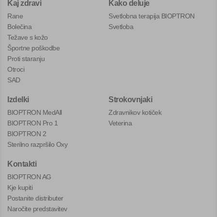
Kaj zdravi
Kako deluje
Rane
Svetlobna terapija BIOPTRON
Bolečina
Svetloba
Težave s kožo
Športne poškodbe
Proti staranju
Otroci
SAD
Izdelki
Strokovnjaki
BIOPTRON MedAll
Zdravnikov kotiček
BIOPTRON Pro 1
Veterina
BIOPTRON 2
Sterilno razpršilo Oxy
Kontakti
BIOPTRON AG
Kje kupiti
Postanite distributer
Naročite predstavitev