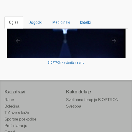
Oglas
Dogodki
Medicinski
Izdelki
BIOPTRON – ostanite na vrhu
Kaj zdravi
Kako deluje
Rane
Svetlobna terapija BIOPTRON
Bolečina
Svetloba
Težave s kožo
Športne poškodbe
Proti staranju
Otroci