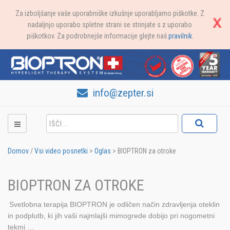
Za izboljšanje vaše uporabniške izkušnje uporabljamo piškotke. Z
nadaljnjo uporabo spletne strani se strinjate s z uporabo
piškotkov. Za podrobnejše informacije glejte naš
pravilnik
.
info@zepter.si
Domov
/
Vsi video posnetki
>
Oglas
>
BIOPTRON za otroke
BIOPTRON ZA OTROKE
Svetlobna terapija BIOPTRON je odličen način zdravljenja oteklin
in podplutb, ki jih vaši najmlajši mimogrede dobijo pri nogometni
tekmi …