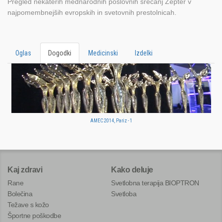
Pregled nekaterih mednarodnih poslovnih srečanj Zepter v
najpomembnejših evropskih in svetovnih prestolnicah.
Oglas
Dogodki
Medicinski
Izdelki
AMEC 2014, Pariz - 1
Kaj zdravi
Kako deluje
Rane
Svetlobna terapija BIOPTRON
Bolečina
Svetloba
Težave s kožo
Športne poškodbe