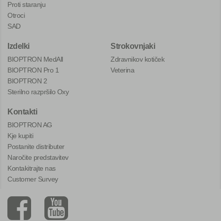
Proti staranju
Otroci
SAD
Izdelki
Strokovnjaki
BIOPTRON MedAll
Zdravnikov kotiček
BIOPTRON Pro 1
Veterina
BIOPTRON 2
Sterilno razpršilo Oxy
Kontakti
BIOPTRON AG
Kje kupiti
Postanite distributer
Naročite predstavitev
Kontakitrajte nas
Customer Survey