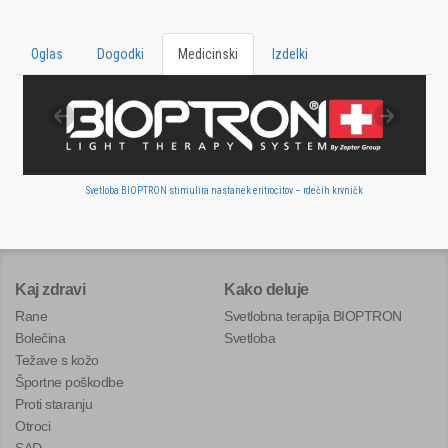
Oglas
Dogodki
Medicinski
Izdelki
Svetloba BIOPTRON stimulira nastanek eritrocitov – rdečih krvničk
Kaj zdravi
Kako deluje
Rane
Svetlobna terapija BIOPTRON
Bolečina
Svetloba
Težave s kožo
Športne poškodbe
Proti staranju
Otroci
SAD