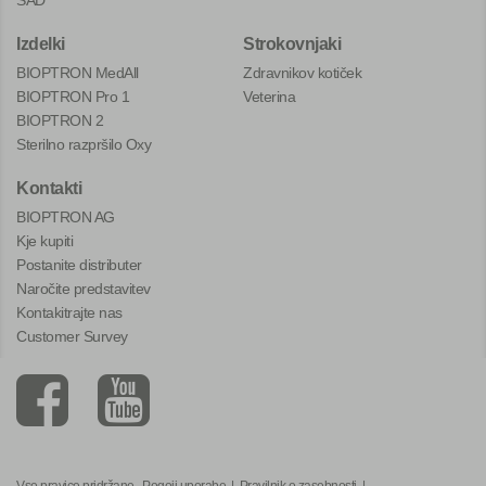
Izdelki
Strokovnjaki
BIOPTRON MedAll
Zdravnikov kotiček
BIOPTRON Pro 1
Veterina
BIOPTRON 2
Sterilno razpršilo Oxy
Kontakti
BIOPTRON AG
Kje kupiti
Postanite distributer
Naročite predstavitev
Kontakitrajte nas
Customer Survey
Vse pravice pridržane.
Pogoji uporabe
|
Pravilnik o zasebnosti
|