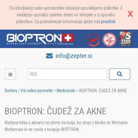
Za izboljšanje vaše uporabniške izkušnje uporabljamo piškotke. Z
nadaljnjo uporabo spletne strani se strinjate s z uporabo
piškotkov. Za podrobnejše informacije glejte naš
pravilnik
.
info@zepter.si
Domov
/
Vsi video posnetki
>
Medicinski
>
BIOPTRON: ČUDEŽ ZA AKNE
BIOPTRON: ČUDEŽ ZA AKNE
Marijina bitka z aknami se obrne na bolje, ko stopi v kliniko dr. Michaela
McNamare in se sreča s terapijo BIOPTRON.