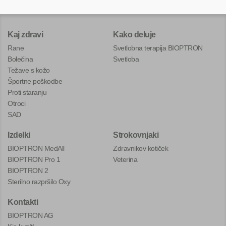
Kaj zdravi
Kako deluje
Rane
Svetlobna terapija BIOPTRON
Bolečina
Svetloba
Težave s kožo
Športne poškodbe
Proti staranju
Otroci
SAD
Izdelki
Strokovnjaki
BIOPTRON MedAll
Zdravnikov kotiček
BIOPTRON Pro 1
Veterina
BIOPTRON 2
Sterilno razpršilo Oxy
Kontakti
BIOPTRON AG