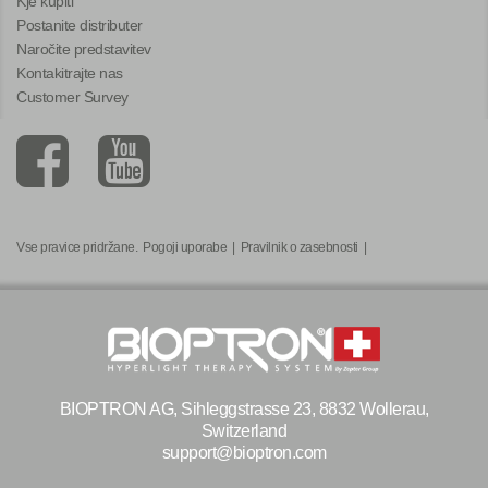
Kje kupiti
Postanite distributer
Naročite predstavitev
Kontakitrajte nas
Customer Survey
Vse pravice pridržane.
Pogoji uporabe
|
Pravilnik o zasebnosti
|
BIOPTRON AG, Sihleggstrasse 23, 8832 Wollerau,
Switzerland
support@bioptron.com